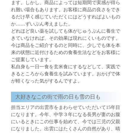
ます。しかし、商品によっては短期間で実感が得ら
れ難い場合もあります。お客様に商品の良さをでき
るだけ早く感じていただくにはどうすればよいもの
か……ずいぶん考えました。
どれほど良い薬を試しても体がじゅうぶんに養生で
きていなければ、その効果は現れにくいものです。
今は商品をご紹介するのと同時に、少しでも体を本
来の状態に近付けるための食養生法などをお客様に
ご提案しています。
私自身も一日一食を玄米食にするなどして、実践で
きるところから食養生を試みています。おかげで体
が軽くなった気がするんですよ。
大好きなこの街で雨の日も雪の日も
担当エリアの出雲市をまわらせていただいて15年目
になります。今年、中学３年になる長男が妻のお腹
にいるときにこの仕事を始めて、今では三児の父親
になりました。出雲にはたくさんの自然があり、晴